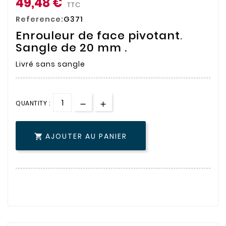
49,48 €
TTC
Reference:
G371
Enrouleur de face pivotant
.
Sangle de 20 mm .
Livré sans sangle
QUANTITY :
AJOUTER AU PANIER
