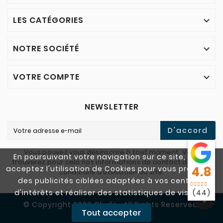
LES CATÉGORIES

NOTRE SOCIÉTÉ

VOTRE COMPTE

NEWSLETTER
D'accord
Vous pouvez vous désinscrire à tout moment. Vous
En poursuivant votre navigation sur ce site, vous
trouverez pour cela nos informations de contact dans les
acceptez l'utilisation de Cookies pour vous proposer
4.8
conditions d'utilisation du site.
des publicités ciblées adaptées à vos centres
d'intérêts et réaliser des statistiques de visites.
(44)
© Copyright 2026 Cludo . All Rights Reserved.
Tout accepter