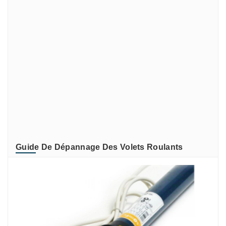
REHAU
SIMU
SIMU-ACCESSOIRES
Somfy
SOMFY RECONDITIONNE
SOMMER
TIRARD et BURGAUD
ZURFLUH-FELLER
Guide De Dépannage Des Volets Roulants