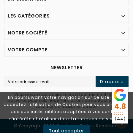
LES CATÉGORIES

NOTRE SOCIÉTÉ

VOTRE COMPTE

NEWSLETTER
D'accord
Vous pouvez vous désinscrire à tout moment. Vous
En poursuivant votre navigation sur ce site, vous
trouverez pour cela nos informations de contact dans les
acceptez l'utilisation de Cookies pour vous proposer
4.8
conditions d'utilisation du site.
des publicités ciblées adaptées à vos centres
d'intérêts et réaliser des statistiques de visites.
(44)
© Copyright 2026 Cludo . All Rights Reserved.
Tout accepter