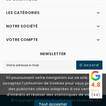
LES CATÉGORIES

NOTRE SOCIÉTÉ

VOTRE COMPTE

NEWSLETTER
D'accord
Vous pouvez vous désinscrire à tout moment. Vous
En poursuivant votre navigation sur ce site, vous
trouverez pour cela nos informations de contact dans les
acceptez l'utilisation de Cookies pour vous proposer
4.8
conditions d'utilisation du site.
des publicités ciblées adaptées à vos centres
d'intérêts et réaliser des statistiques de visites.
(44)
© Copyright 2026 Cludo . All Rights Reserved.
Tout accepter