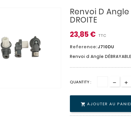
Renvoi D Angl
DROITE
23,85 €
TTC
Reference:
J710DU
Renvoi d Angle DÉBRAYABL
QUANTITY :
AJOUTER AU PANIE
