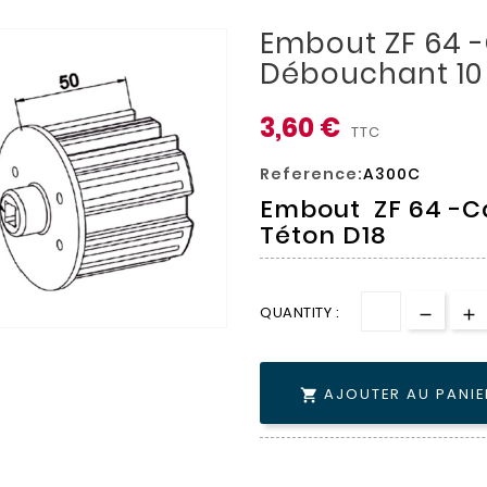
Embout ZF 64 
Débouchant 10
3,60 €
TTC
Reference:
A300C
Embout ZF 64 -C
Téton D18
QUANTITY :
AJOUTER AU PANIE
