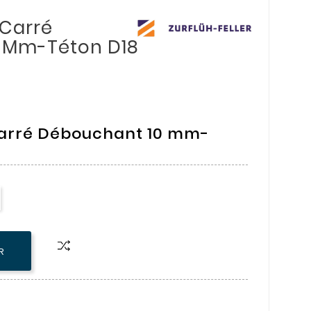
-Carré
 Mm-Téton D18
arré Débouchant 10 mm-
R