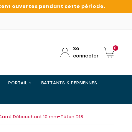
Se
0
connecter
PORTAIL
BATTANTS & PERSIENNES
Carré Débouchant 10 mm-Téton D18