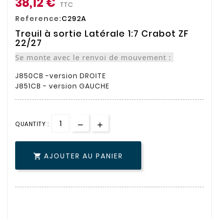
38,12 €
TTC
Reference:
C292A
Treuil à sortie Latérale 1:7 Crabot ZF
22/27
Se monte avec le renvoi de mouvement :
J850CB -version DROITE
J851CB - version GAUCHE
QUANTITY :
AJOUTER AU PANIER
