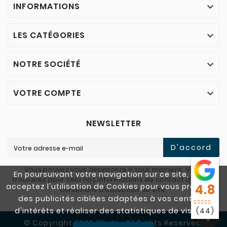
INFORMATIONS

LES CATÉGORIES

NOTRE SOCIÉTÉ

VOTRE COMPTE

NEWSLETTER
D'accord
Vous pouvez vous désinscrire à tout moment. Vous
En poursuivant votre navigation sur ce site, vous
trouverez pour cela nos informations de contact dans les
acceptez l'utilisation de Cookies pour vous proposer
4.8
conditions d'utilisation du site.
des publicités ciblées adaptées à vos centres
d'intérêts et réaliser des statistiques de visites.
(44)
© Copyright 2026 Cludo . All Rights Reserved.