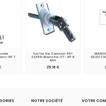
Guide
Sortie De Caisson 45°
MANIV
lanc-6P 7
22X59-Blanche-2T- 6P 6
SELECTA
Mm
€
25,16 €
GORIES
NOTRE SOCIÉTÉ
VOTRE COM