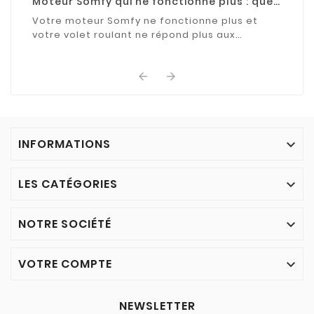
Moteur Somfy qui ne fonctionne plus : que
faire ?
Votre moteur Somfy ne fonctionne plus et
votre volet roulant ne répond plus aux
commandes ? Découvrez les causes les plus
fréquentes de cette ...


INFORMATIONS

LES CATÉGORIES

NOTRE SOCIÉTÉ

VOTRE COMPTE

NEWSLETTER