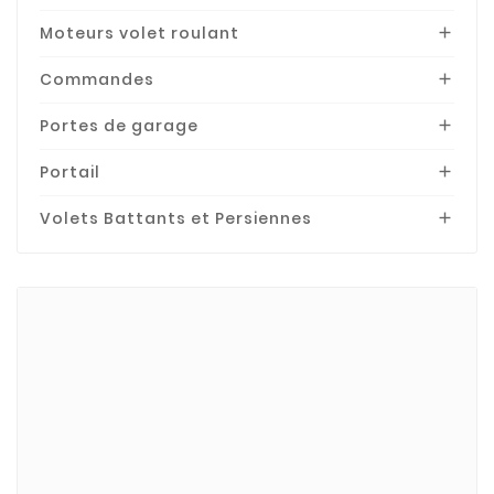
Moteurs volet roulant

Commandes

Portes de garage

Portail

Volets Battants et Persiennes

Marques
BECKER
Bubendorff
Bubendorff-Acces.
CHERUBINI