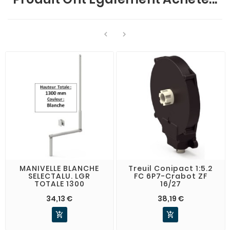


MANIVELLE BLANCHE
Treuil Conipact 1:5.2
SELECTALU. LGR
FC 6P7-Crabot ZF
TOTALE 1300
16/27
34,13 €
38,19 €

