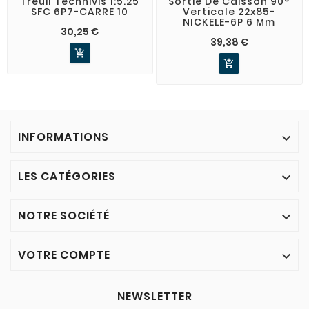
Treuil Technivis 1:5.25
Sortie De Caisson 90°
SFC 6P7-CARRE 10
Verticale 22x85-
NICKELE-6P 6 Mm
30,25 €
39,38 €


INFORMATIONS

LES CATÉGORIES

NOTRE SOCIÉTÉ

VOTRE COMPTE

NEWSLETTER