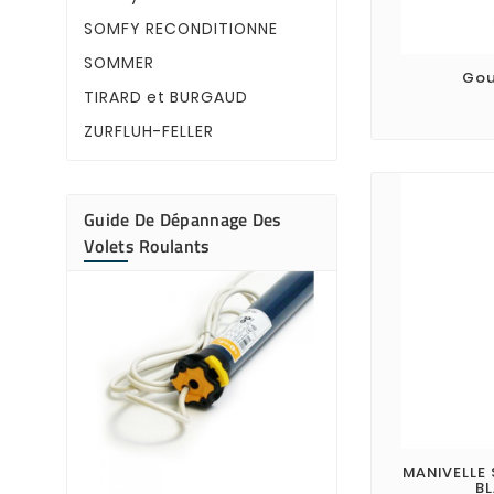
SOMFY RECONDITIONNE
SOMMER
Gou
TIRARD et BURGAUD
ZURFLUH-FELLER
Guide De Dépannage Des
Volets Roulants
Pourquoi mon
de volet roula
Votre moteur de
bourdonne ?
roulant émet un
bourdonnement 
tablier ne bouge
Découvrez les ca
plus fréquentes 
panne, les ...
MANIVELLE
BL