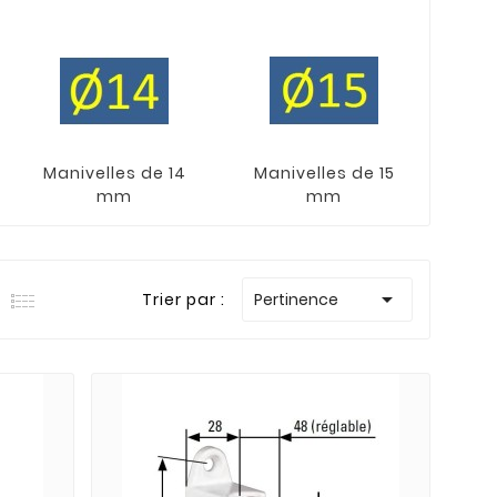
Manivelles de 14
Manivelles de 15
6 P
mm
mm

Trier par :
Pertinence