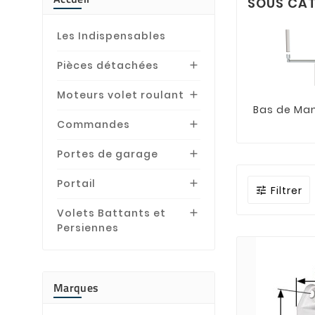
SOUS CAT
Les Indispensables
Pièces détachées

Moteurs volet roulant

Bas de Man
Commandes

Portes de garage

Portail

Filtrer

Volets Battants et

Persiennes
Marques