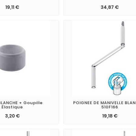
19,11 €
34,87 €
LANCHE + Goupille
POIGNEE DE MANIVELLE BLA
Élastique
510F166
3,20 €
19,18 €