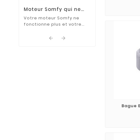
Moteur Somfy qui ne
fonctionne plus : que
Votre moteur Somfy ne
faire ?
fonctionne plus et votre
volet roulant ne répond
plus aux commandes ?


Découvrez les causes les
plus fréquentes de cette ...
Bague B