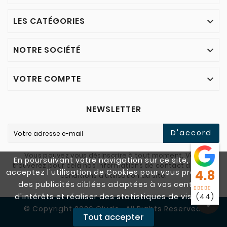
LES CATÉGORIES

NOTRE SOCIÉTÉ

VOTRE COMPTE

NEWSLETTER
D'accord
Vous pouvez vous désinscrire à tout moment. Vous
En poursuivant votre navigation sur ce site, vous
trouverez pour cela nos informations de contact dans les
acceptez l'utilisation de Cookies pour vous proposer
4.8
conditions d'utilisation du site.
des publicités ciblées adaptées à vos centres
d'intérêts et réaliser des statistiques de visites.
(44)
© Copyright 2026 Cludo . All Rights Reserved.
Tout accepter