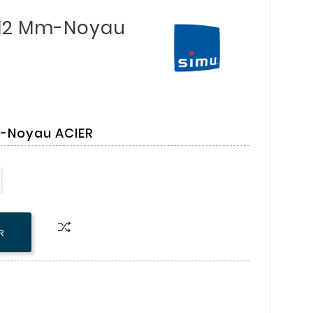
x12 Mm-Noyau
-Noyau ACIER
R