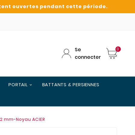
Se
0
connecter
PORTAIL
BATTANTS & PERSIENNES
12 mm-Noyau ACIER