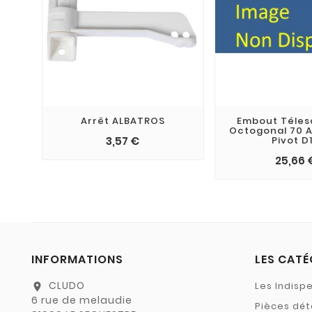
Arrêt ALBATROS
Embout Téles
Octogonal 70 Ac
3,57 €
Pivot D
25,66 
INFORMATIONS
LES CATÉ
CLUDO
Les Indisp
location_on
6 rue de melaudie
Pièces dé