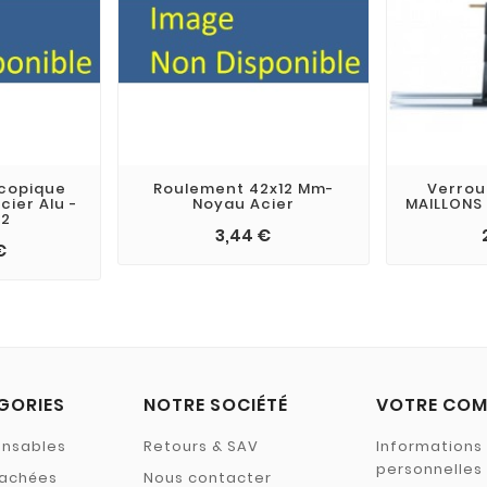
copique
Roulement 42x12 Mm-
Verrou
ier Alu -
Noyau Acier
MAILLONS
12
3,44 €
€
GORIES
NOTRE SOCIÉTÉ
VOTRE COM
ensables
Retours & SAV
Informations
personnelles
tachées
Nous contacter