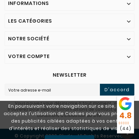
INFORMATIONS

LES CATÉGORIES

NOTRE SOCIÉTÉ

VOTRE COMPTE

NEWSLETTER
D'accord
Vous pouvez vous désinscrire à tout moment. Vous
En poursuivant votre navigation sur ce site, vous
trouverez pour cela nos informations de contact dans les
acceptez l'utilisation de Cookies pour vous proposer
4.8
conditions d'utilisation du site.
des publicités ciblées adaptées à vos centres
d'intérêts et réaliser des statistiques de visites.
(44)
© Copyright 2026 Cludo . All Rights Reserved.