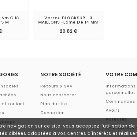
 Nm C 18
Verrou BLOCKSUR - 3
 5 M
MAILLONS -lame De 14 Mm
 €
20,82 €
GORIES
NOTRE SOCIÉTÉ
VOTRE COM
ensables
Retours & SAV
Informations
personnelles
tachées
Nous contacter
Commandes
let roulant
Plan du site
Avoirs
es
Connexion
Adresses
 garage
re navigation sur ce site, vous acceptez l'utilisation d
Bons de rédu
tés ciblées adaptées à vos centres d'intérêts et réalise