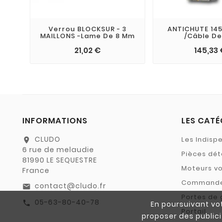
Verrou BLOCKSUR - 3
ANTICHUTE 145
MAILLONS -lame De 8 Mm
/câble De
21,02 €
145,33
INFORMATIONS
LES CATÉ
CLUDO
Les Indisp
location_on
6 rue de melaudie
Pièces dé
81990 LE SEQUESTRE
Moteurs vo
France
Command
contact@cludo.fr
email
Portes de
05-63-80-40-78
call
En poursuivant vot
Portail
proposer des publici