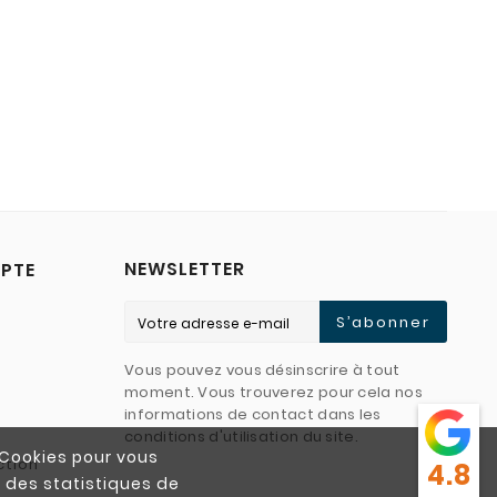
NEWSLETTER
PTE
S’abonner
Vous pouvez vous désinscrire à tout
moment. Vous trouverez pour cela nos
informations de contact dans les
conditions d'utilisation du site.
e Cookies pour vous
ction
4.8
r des statistiques de