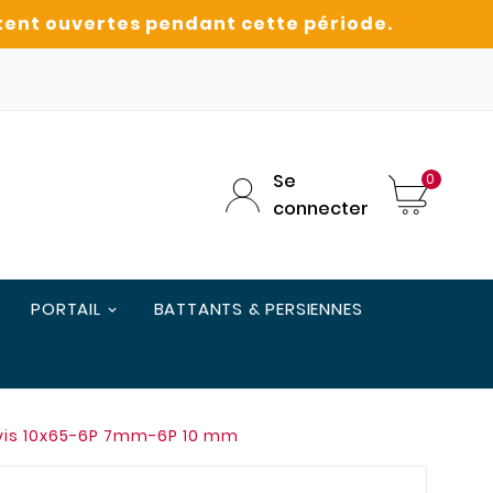
Se
0
connecter
PORTAIL
BATTANTS & PERSIENNES
 vis 10x65-6P 7mm-6P 10 mm