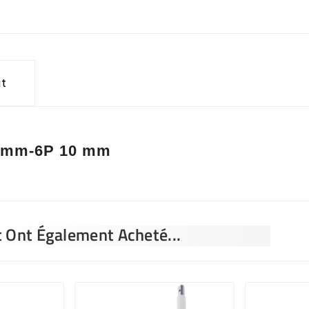
it
P 7mm-6P 10 mm
t Ont Également Acheté...