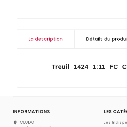
La description
Détails du produ
Treuil 1424 1:11 FC 
INFORMATIONS
LES CATÉ
CLUDO
Les Indisp
location_on