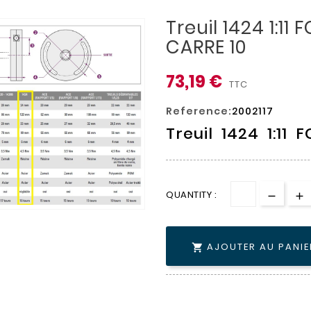
Treuil 1424 1:11
CARRE 10
73,19 €
TTC
Reference:
2002117
Treuil 1424 1:11
QUANTITY :
AJOUTER AU PANIE
