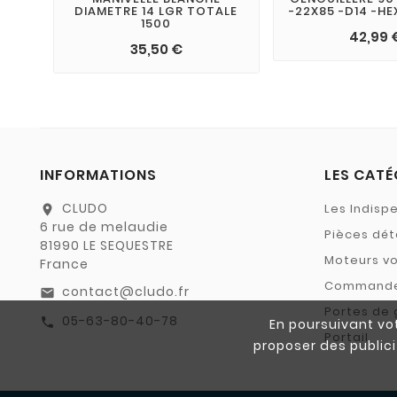
DIAMETRE 14 LGR TOTALE
-22X85 -D14 -HE
1500
42,99 
35,50 €
INFORMATIONS
LES CATÉ
CLUDO
Les Indisp
location_on
6 rue de melaudie
Pièces dé
81990 LE SEQUESTRE
Moteurs vo
France
Command
contact@cludo.fr
email
Portes de
05-63-80-40-78
call
En poursuivant vot
Portail
proposer des publici