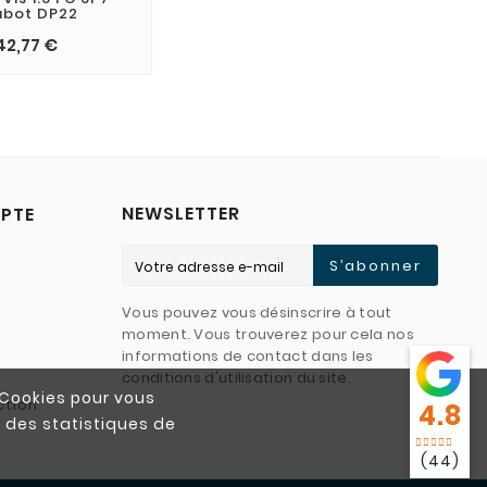
abot DP22
42,77 €
NEWSLETTER
PTE
S’abonner
Vous pouvez vous désinscrire à tout
moment. Vous trouverez pour cela nos
informations de contact dans les
conditions d'utilisation du site.
e Cookies pour vous
ction
4.8
r des statistiques de
(44)