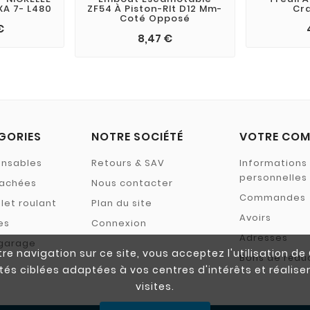
XA 7- L480
ZF54 À Piston-Rlt D12 Mm-
Cr
Coté Opposé
€
8,47 €
GORIES
NOTRE SOCIÉTÉ
VOTRE COM
ensables
Retours & SAV
Informations
personnelles
tachées
Nous contacter
Commandes
let roulant
Plan du site
Avoirs
es
Connexion
Adresses
 garage
re navigation sur ce site, vous acceptez l'utilisation d
Bons de rédu
tés ciblées adaptées à vos centres d'intérêts et réalise
visites.