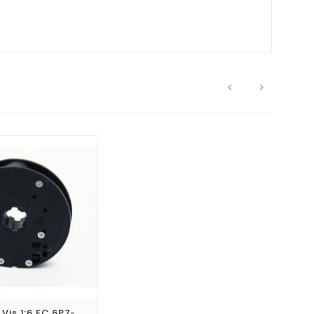


 Vis 1:6 FC 6P7-