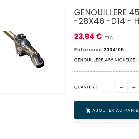
GENOUILLERE 45
-28X46 -D14 - H
23,94 €
TTC
Reference:
2004105
GENOUILLERE 45° NICKELEE -
QUANTITY :
AJOUTER AU PANIE
