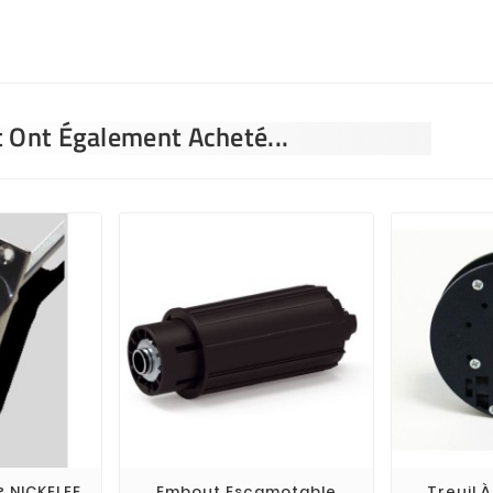
t Ont Également Acheté...
° NICKELEE
Embout Escamotable
Treuil À