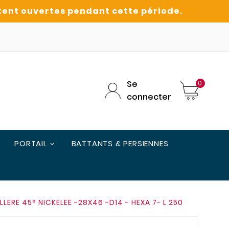
Se
0
connecter
PORTAIL
BATTANTS & PERSIENNES
LERE 45° NICKELEE -28X46 -D14 - HEXA 7- L 250