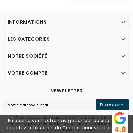
INFORMATIONS

LES CATÉGORIES

NOTRE SOCIÉTÉ

VOTRE COMPTE

NEWSLETTER
D'accord
Vous pouvez vous désinscrire à tout moment. Vous
En poursuivant votre navigation sur ce site, vous
trouverez pour cela nos informations de contact dans les
acceptez l'utilisation de Cookies pour vous proposer
4.8
conditions d'utilisation du site.