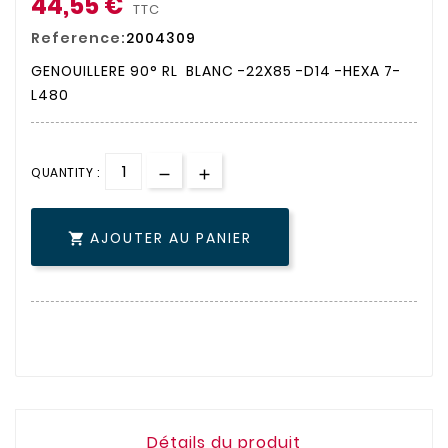
44,55 €
TTC
Reference:
2004309
GENOUILLERE 90° RL BLANC -22X85 -D14 -HEXA 7-
L480
QUANTITY :
AJOUTER AU PANIER

Détails du produit