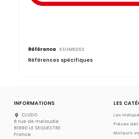
Référence
KSOM500S
Références spécifiques
INFORMATIONS
LES CATÉ
CLUDO
Les Indisp
location_on
6 rue de melaudie
Pièces dé
81990 LE SEQUESTRE
Moteurs vo
France