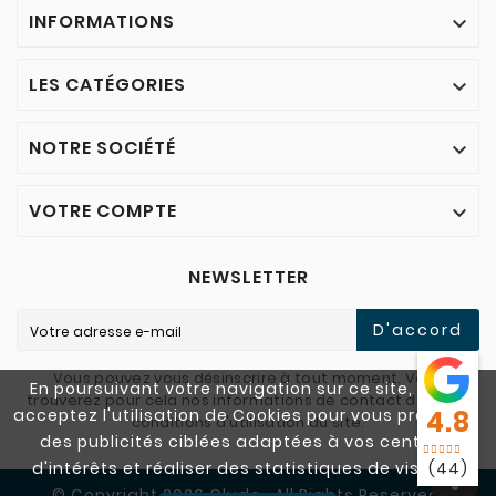
INFORMATIONS

LES CATÉGORIES

NOTRE SOCIÉTÉ

VOTRE COMPTE

NEWSLETTER
D'accord
Vous pouvez vous désinscrire à tout moment. Vous
En poursuivant votre navigation sur ce site, vous
trouverez pour cela nos informations de contact dans les
acceptez l'utilisation de Cookies pour vous proposer
4.8
conditions d'utilisation du site.
des publicités ciblées adaptées à vos centres
d'intérêts et réaliser des statistiques de visites.
(44)
© Copyright 2026 Cludo . All Rights Reserved.