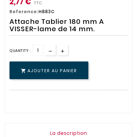
2,77 €
TTC
Reference:
H883C
Attache Tablier 180 mm A
VISSER-lame de 14 mm.
QUANTITY :
AJOUTER AU PANIER

La description