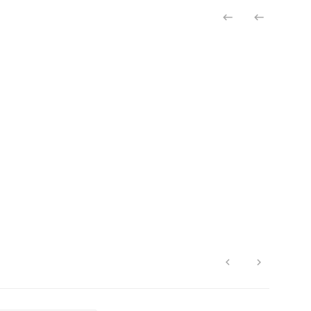



