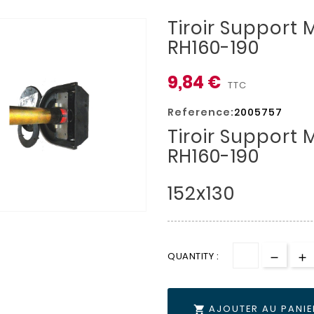
Tiroir Support
RH160-190
9,84 €
TTC
Reference:
2005757
Tiroir Support
RH160-190
152x130
QUANTITY :
AJOUTER AU PANIE
