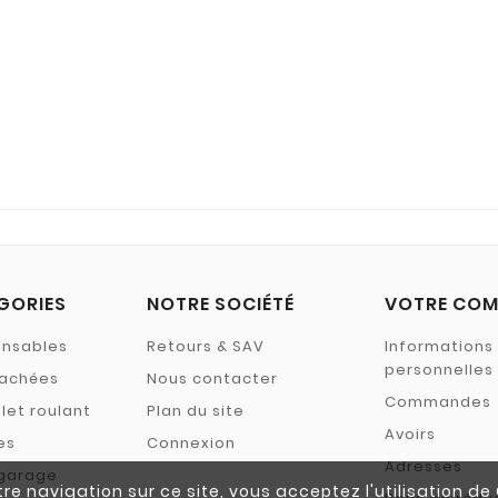
GORIES
NOTRE SOCIÉTÉ
VOTRE COM
ensables
Retours & SAV
Informations
personnelles
tachées
Nous contacter
Commandes
let roulant
Plan du site
Avoirs
es
Connexion
Adresses
 garage
re navigation sur ce site, vous acceptez l'utilisation d