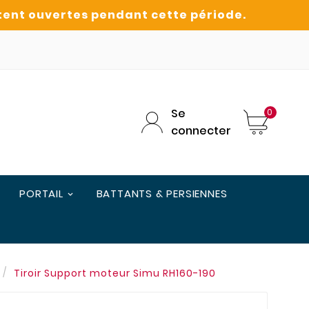
Se
0
connecter
PORTAIL
BATTANTS & PERSIENNES
Tiroir Support moteur Simu RH160-190