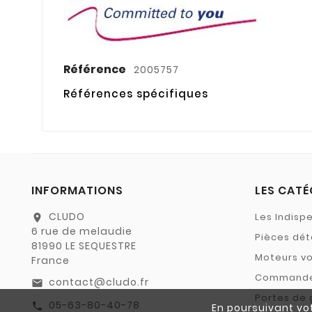
Référence
2005757
Références spécifiques
INFORMATIONS
LES CATÉ
CLUDO
Les Indisp
location_on
6 rue de melaudie
Pièces dé
81990 LE SEQUESTRE
Moteurs vo
France
Command
contact@cludo.fr
email
Portes de
05-63-80-40-78
call
En poursuivant vot