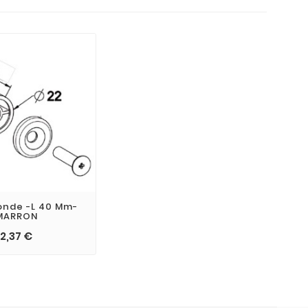
onde -L 40 Mm-
MARRON
2,37 €