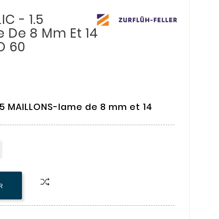
C - 1.5
 De 8 Mm Et 14
 60
.5 MAILLONS-lame de 8 mm et 14
R