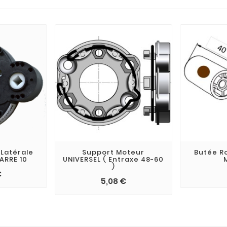
 Latérale
Support Moteur
Butée R
ARRE 10
UNIVERSEL ( Entraxe 48-60
)
€
5,08 €