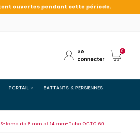
Se
0
connecter
PORTAIL
BATTANTS & PERSIENNES
LONS-lame de 8 mm et 14 mm-Tube OCTO 60