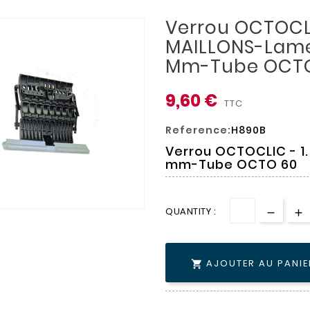
Verrou OCTOCLI
MAILLONS-Lame
Mm-Tube OCTO
9,60 €
TTC
Reference:
H890B
Verrou OCTOCLIC - 1
mm-Tube OCTO 60
QUANTITY :
AJOUTER AU PANIE
