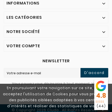
INFORMATIONS

LES CATÉGORIES

NOTRE SOCIÉTÉ

VOTRE COMPTE

NEWSLETTER
D'accord
Vous pouvez vous désinscrire à tout moment. Vous
En poursuivant votre navigation sur ce site, vous
trouverez pour cela nos informations de contact dans les
conditions d'utilisation du site.
acceptez l'utilisation de Cookies pour vous proposer
4.8
des publicités ciblées adaptées à vos centres
d'intérêts et réaliser des statistiques de visites.
(44)
© Copyright 2026 Cludo . All Rights Reserved.