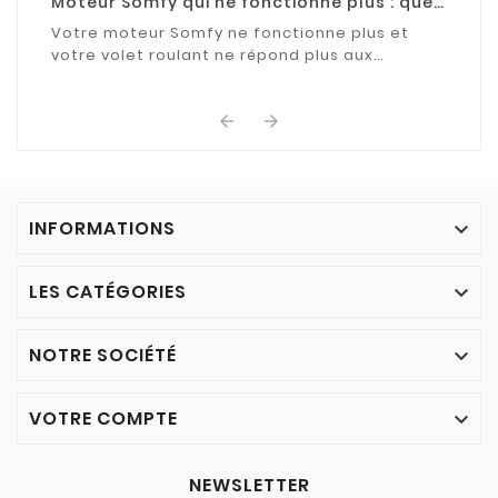
Moteur Somfy qui ne fonctionne plus : que
faire ?
Votre moteur Somfy ne fonctionne plus et
votre volet roulant ne répond plus aux
commandes ? Découvrez les causes les plus
fréquentes de cette ...


INFORMATIONS

LES CATÉGORIES

NOTRE SOCIÉTÉ

VOTRE COMPTE

NEWSLETTER