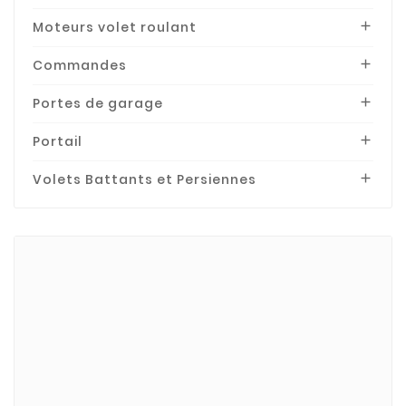
Moteurs volet roulant

Commandes

Portes de garage

Portail

Volets Battants et Persiennes

Marques
BECKER
Bubendorff
Bubendorff-Acces.
CHERUBINI