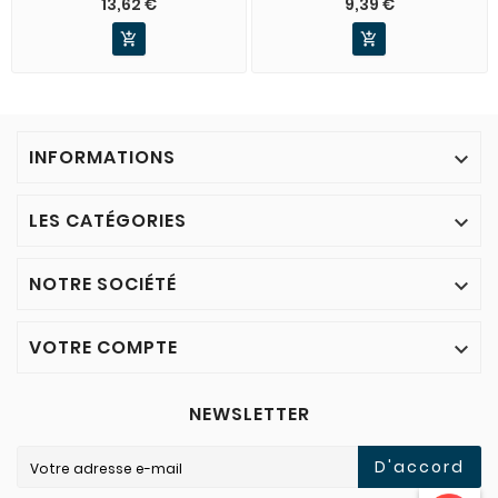
13,62 €
9,39 €


INFORMATIONS

LES CATÉGORIES

NOTRE SOCIÉTÉ

VOTRE COMPTE

NEWSLETTER
D'accord