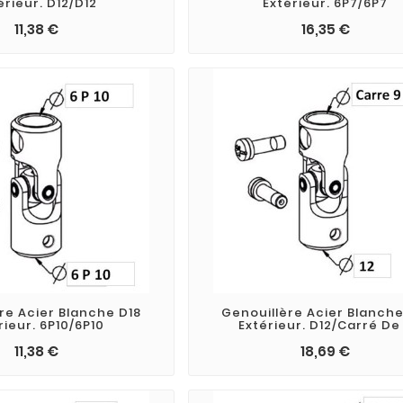
érieur. D12/D12
Extérieur. 6P7/6P7
11,38 €
16,35 €
re Acier Blanche D18
Genouillère Acier Blanche
rieur. 6P10/6P10
Extérieur. D12/Carré De
11,38 €
18,69 €