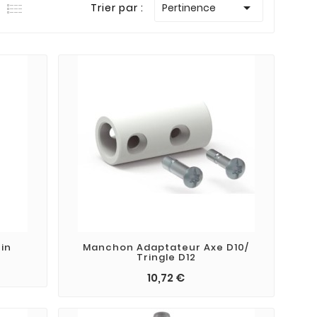

Trier par :
Pertinence
ein
Manchon Adaptateur Axe D10/
Tringle D12
10,72 €