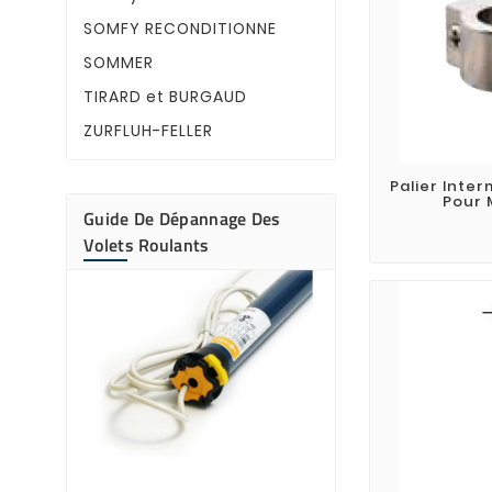
SOMFY RECONDITIONNE
SOMMER
TIRARD et BURGAUD
ZURFLUH-FELLER
Palier Inter
Pour 
Guide De Dépannage Des
Volets Roulants
Pourquoi mon
de volet roula
Votre moteur de
bourdonne ?
roulant émet un
bourdonnement 
tablier ne bouge
Découvrez les ca
plus fréquentes 
panne, les ...