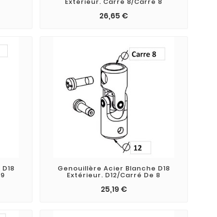
Extérieur. Carre 8/Carre 8
26,65 €
 D18
Genouillère Acier Blanche D18
 9
Extérieur. D12/Carré De 8
25,19 €