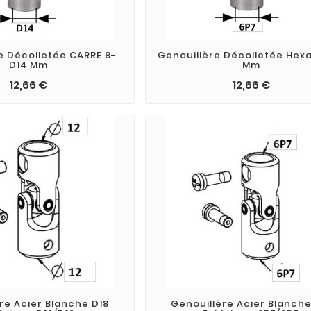
e Décolletée CARRE 8-
Genouillère Décolletée Hexa
D14 Mm
Mm
12,66 €
12,66 €
re Acier Blanche D18
Genouillère Acier Blanche