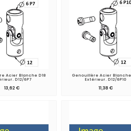
re Acier Blanche D18
Genouillère Acier Blanche
érieur. D12/6P7
Extérieur. D12/6P10
13,62 €
11,38 €