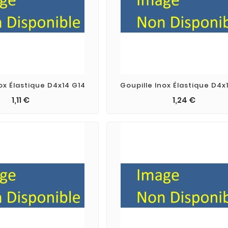
ox Élastique D4x14 G14
Goupille Inox Élastique D4x
1,11 €
1,24 €