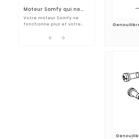
Moteur Somfy qui ne
fonctionne plus : que
Votre moteur Somfy ne
faire ?
fonctionne plus et votre
Genouillèr
volet roulant ne répond
plus aux commandes ?


Découvrez les causes les
plus fréquentes de cette ...
Genouillè