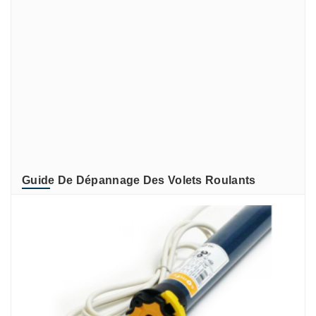
SIMU
SIMU-ACCESSOIRES
Somfy
SOMFY RECONDITIONNE
SOMMER
TIRARD et BURGAUD
ZURFLUH-FELLER
Guide De Dépannage Des Volets Roulants