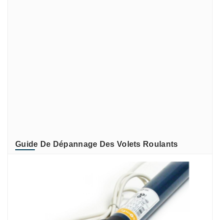
REHAU
SIMU
SIMU-ACCESSOIRES
Somfy
SOMFY RECONDITIONNE
SOMMER
TIRARD et BURGAUD
ZURFLUH-FELLER
Guide De Dépannage Des Volets Roulants