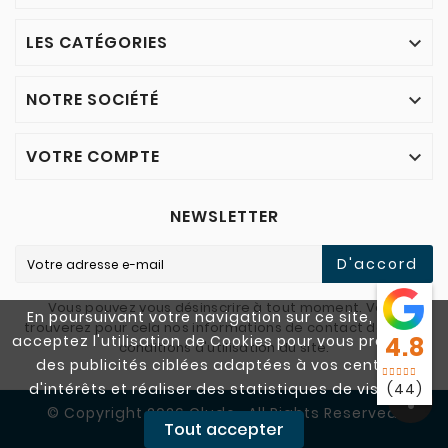
LES CATÉGORIES

NOTRE SOCIÉTÉ

VOTRE COMPTE

NEWSLETTER
D'accord
Vous pouvez vous désinscrire à tout moment. Vous
En poursuivant votre navigation sur ce site, vous
trouverez pour cela nos informations de contact dans les
acceptez l'utilisation de Cookies pour vous proposer
4.8
conditions d'utilisation du site.
des publicités ciblées adaptées à vos centres
d'intérêts et réaliser des statistiques de visites.
(44)
© Copyright 2026 Cludo . All Rights Reserved.
Tout accepter