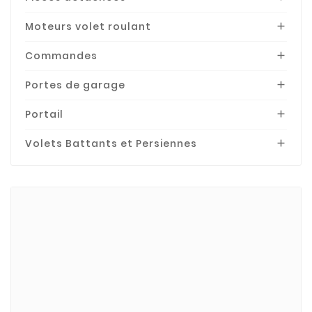
Moteurs volet roulant

Commandes

Portes de garage

Portail

Volets Battants et Persiennes

Marques
BECKER
Bubendorff
Bubendorff-Acces.