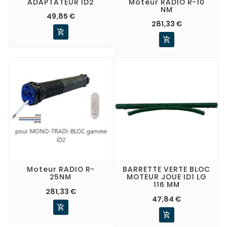
ADAPTATEUR ID2
Moteur RADIO R-10
NM
49,85 €
281,33 €


Moteur RADIO R-
BARRETTE VERTE BLOC
25NM
MOTEUR JOUE ID1 LG
116 MM
281,33 €
47,84 €

