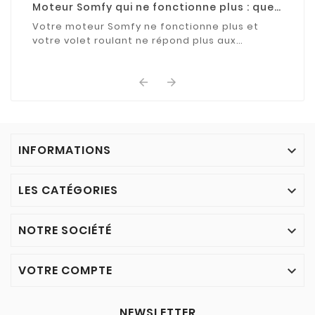
Moteur Somfy qui ne fonctionne plus : que
faire ?
Votre moteur Somfy ne fonctionne plus et
votre volet roulant ne répond plus aux
commandes ? Découvrez les causes les plus
fréquentes de cette ...


INFORMATIONS

LES CATÉGORIES

NOTRE SOCIÉTÉ

VOTRE COMPTE

NEWSLETTER