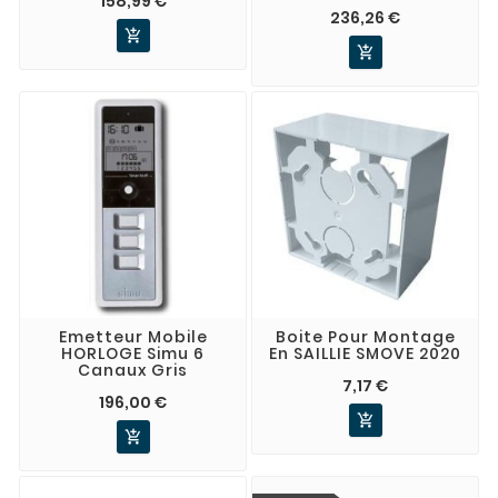
158,99 €
236,26 €


Emetteur Mobile
Boite Pour Montage
HORLOGE Simu 6
En SAILLIE SMOVE 2020
Canaux Gris
7,17 €
196,00 €

