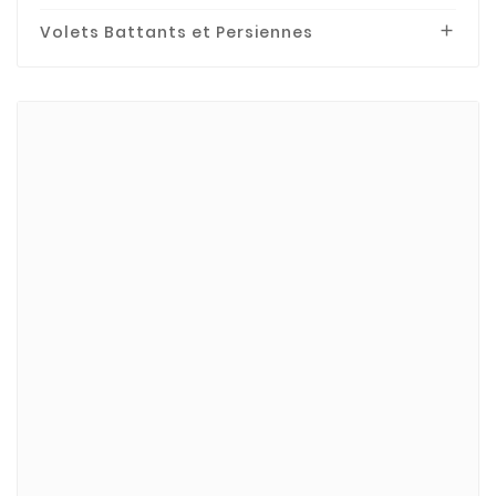
Volets Battants et Persiennes

Marques
BECKER
Bubendorff
Bubendorff-Acces.
CHERUBINI
CLUDO
DELTA DORE
DEPRAT
GEIGER
MPM