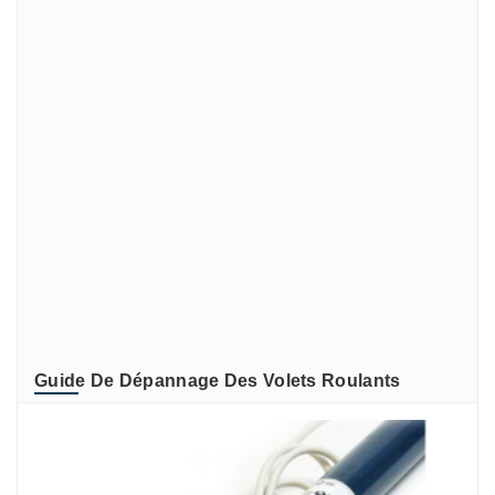
NICE
PLASTIGOND
REHAU
SIMU
SIMU-ACCESSOIRES
Somfy
SOMFY RECONDITIONNE
SOMMER
TIRARD et BURGAUD
ZURFLUH-FELLER
Guide De Dépannage Des Volets Roulants