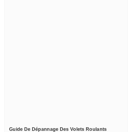
DEPRAT
GEIGER
MPM
NICE
PLASTIGOND
REHAU
SIMU
SIMU-ACCESSOIRES
Somfy
SOMFY RECONDITIONNE
SOMMER
TIRARD et BURGAUD
ZURFLUH-FELLER
Guide De Dépannage Des Volets Roulants