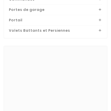
Portes de garage

Portail

Volets Battants et Persiennes

Marques
BECKER
Bubendorff
Bubendorff-Acces.
CHERUBINI
CLUDO
DELTA DORE