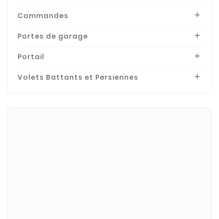
Commandes

Portes de garage

Portail

Volets Battants et Persiennes

Marques
BECKER
Bubendorff
Bubendorff-Acces.
CHERUBINI
CLUDO