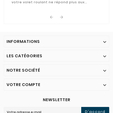
votre volet roulant ne répond plus aux
commandes ? Découvrez les causes les plus
fréquentes de cette ...


INFORMATIONS

LES CATÉGORIES

NOTRE SOCIÉTÉ

VOTRE COMPTE

NEWSLETTER
D'accord