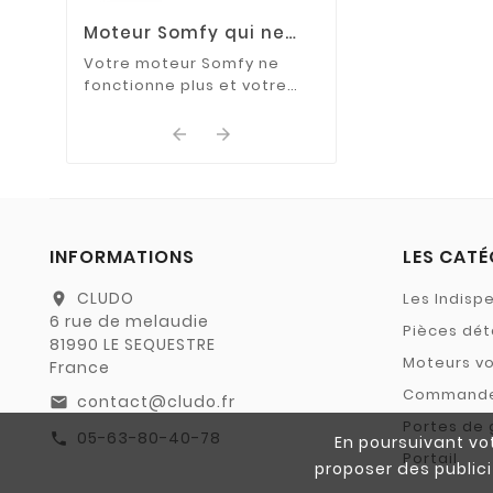
Moteur Somfy qui ne
fonctionne plus : que
Votre moteur Somfy ne
faire ?
fonctionne plus et votre
volet roulant ne répond
plus aux commandes ?


Découvrez les causes les
plus fréquentes de cette ...
INFORMATIONS
LES CATÉ
CLUDO
Les Indisp
location_on
6 rue de melaudie
Pièces dé
81990 LE SEQUESTRE
Moteurs vo
France
Command
contact@cludo.fr
email
Portes de
05-63-80-40-78
call
En poursuivant vot
Portail
proposer des publici