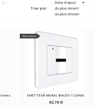

Date d'ajout,
Trier par :
du plus récent
au plus ancien
Nouveau
achées
EMETTEUR MURAL BHz/IO 1 CANAL
62,79 €