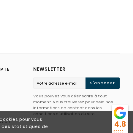
NEWSLETTER
PTE
S’abonner
Vous pouvez vous désinscrire à tout
moment. Vous trouverez pour cela nos
informations de contact dans les
conditions d'utilisation du site.
e Cookies pour vous
ction
4.8
r des statistiques de