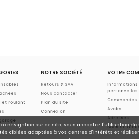
GORIES
NOTRE SOCIÉTÉ
VOTRE COM
ensables
Retours & SAV
Informations
personnelles
tachées
Nous contacter
Commandes
let roulant
Plan du site
Avoirs
es
Connexion
Adresses
 garage
re navigation sur ce site, vous acceptez l'utilisation d
Bons de rédu
tés ciblées adaptées à vos centres d'intérêts et réalise