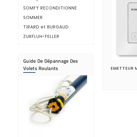
SOMFY RECONDITIONNE
SOMMER
TIRARD et BURGAUD
ZURFLUH-FELLER
Guide De Dépannage Des
Volets Roulants
EMETTEUR 
Pourquoi mon
de volet roula
Votre moteur de
bourdonne ?
roulant émet un
bourdonnement 
tablier ne bouge
Découvrez les ca
plus fréquentes 
panne, les ...