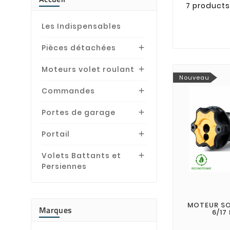
7 products
Les Indispensables
Pièces détachées

Moteurs volet roulant

Nouveau
Commandes

Portes de garage

Portail

Volets Battants et

Persiennes
MOTEUR SOM
Marques
6/17